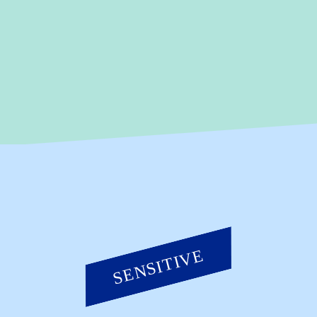
Speziell für empfindliche Kopfhaut
entwickelt und dermatologisch getestet.
Jetzt können auch empfindliche
Kopfhauttypen erfrischtes Haar mit
langanhaltender Frische zwischen den
Haarwäschen geniessen.
SENSITIVE